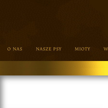
O NAS
NASZE PSY
MIOTY
W