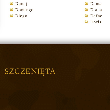
Dunaj
Dama
Domingo
Diana
Diego
Dafne
Doris
SZCZENIĘTA