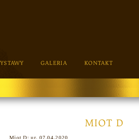
YSTAWY
GALERIA
KONTAKT
MIOT D
Miot D: ur. 07.04.2020